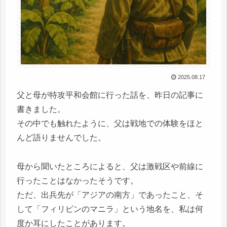
2025.08.17
父と母が特攻平和会館に行った話を、昨日の記事に
書きました。
その中でも触れたように、父は戦地での体験をほと
んど語りませんでした。
母から聞いたところによると、父は激戦区や前線に
行ったことはなかったそうです。
ただ、出兵先が「アジアの南方」であったこと、そ
して「フィリピンのマニラ」という地名を、私は何
度か耳にしたことがあります。