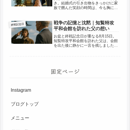
き。結婚式の引き出物をきっかけに家
族で囲んだ笑顔の時間は、今も胸に残
る大切な思い出です。
戦争の記憶と沈黙｜知覧特攻
終戦記念日
平和会館を訪れた父の想い
お盆と終戦記念日が重なる8月15日。
知覧特攻平和会館を訪れた父は、会館
を出た後に静かに一言を残しました。
戦争が残す深い心の傷と、平和への願
いを綴ります。
固定ページ
Instagram
ブログトップ
メニュー