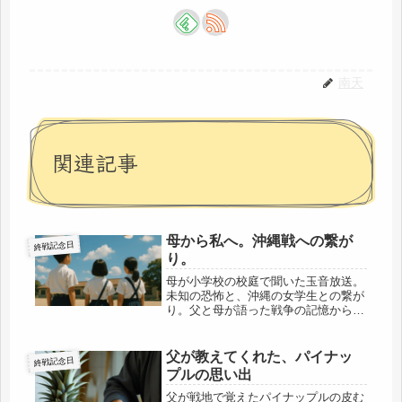
南天
関連記事
母から私へ。沖縄戦への繋が
終戦記念日
り。
母が小学校の校庭で聞いた玉音放送。
未知の恐怖と、沖縄の女学生との繋が
り。父と母が語った戦争の記憶から、
平和の尊さを振り返ります。
父が教えてくれた、パイナッ
終戦記念日
プルの思い出
父が戦地で覚えたパイナップルの皮む