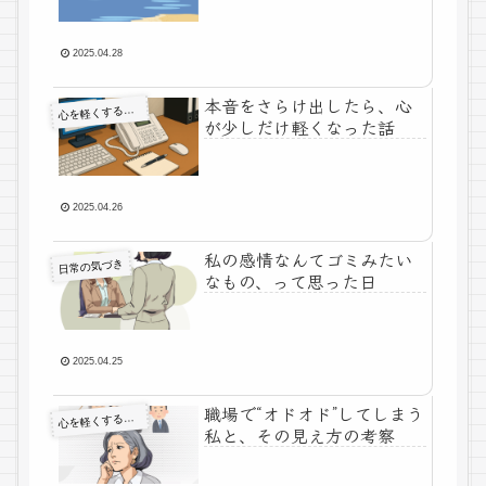
2025.04.28
本音をさらけ出したら、心
心
を軽くする考え方
が少しだけ軽くなった話
2025.04.26
私の感情なんてゴミみたい
日常の気づき
なもの、って思った日
2025.04.25
職場で“オドオド”してしまう
心
を軽くする考え方
私と、その見え方の考察