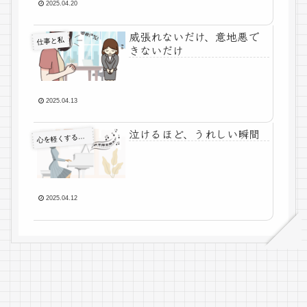
2025.04.20
威張れないだけ、意地悪で
仕事と私
きないだけ
2025.04.13
泣けるほど、うれしい瞬間
心
を軽くする考え方
2025.04.12