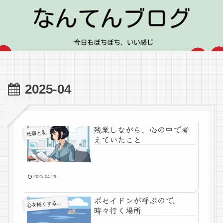
2025-04
残業しながら、心の中で考
仕事と私
えていたこと
2025.04.29
ポセイドンが呼ぶので、
心
を軽くする考え方
時々行く場所