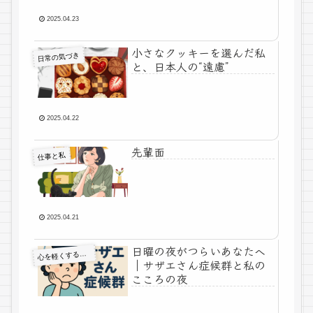
2025.04.23
小さなクッキーを選んだ私
日常の気づき
と、日本人の“遠慮”
2025.04.22
先輩面
仕事と私
2025.04.21
日曜の夜がつらいあなたへ
心
を軽くする考え方
｜サザエさん症候群と私の
こころの夜