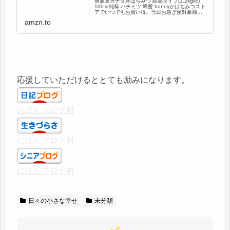
無濾過カナダ産はちみつ 結晶タイプ(1.2kg瓶)
100％純粋 ハチミツ 蜂蜜 honeyがはちみつスト
アでいつでもお買い得。当日お急ぎ便対象商品
は、当日お届け可能です。アマゾン配送商品
amzn.to
は、通常配送無料（一部除く）。
応援していただけるととても励みになります。
にほんブログ村
にほんブログ村
にほんブログ村
日々の小さな幸せ
未分類