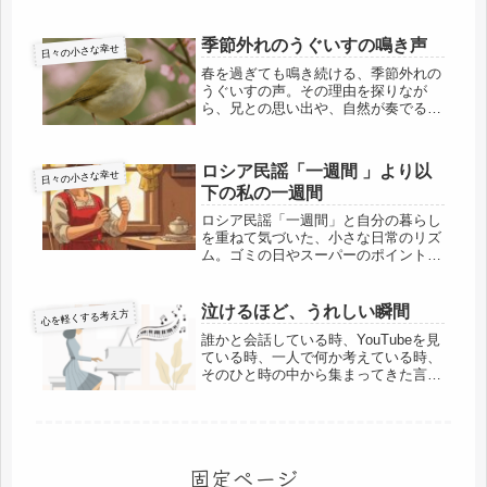
時間の過ごし方を綴ります。
季節外れのうぐいすの鳴き声
日々の小さな幸せ
春を過ぎても鳴き続ける、季節外れの
うぐいすの声。その理由を探りなが
ら、兄との思い出や、自然が奏でる音
の背景に耳を澄ませます。
ロシア民謡「一週間 」より以
日々の小さな幸せ
下の私の一週間
ロシア民謡「一週間」と自分の暮らし
を重ねて気づいた、小さな日常のリズ
ム。ゴミの日やスーパーのポイントデ
ーに支えられた静かな毎日を、ユーモ
アとともに綴るエッセイ。
泣けるほど、うれしい瞬間
心を軽くする考え方
誰かと会話している時、YouTubeを見
ている時、一人で何か考えている時、
そのひと時の中から集まってきた言葉
が、一つになる瞬間があります。私が
それを受け取って、“胸が熱くなる瞬
間”その言葉、一つ一つが“歌”になる心
が通った瞬間って、メロディ...
固定ページ