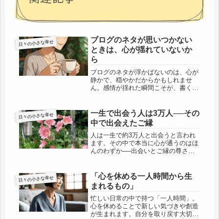
ブログのネタが思いつかない
日々の小さな幸せ
ときは、心が揺れていないか
ら
ブログのネタが浮かばないのは、心が
静かで、穏やかだからかもしれませ
ん。感情が揺れた瞬間こそが、書く原
動力になる―そんな気づきを綴りまし
た。
一生で出会う人は3万人──その
日々の小さな幸せ
中で出会えたご縁
人は一生で約3万人と出会うと言われ
ます。その中で本当に心が通うのはほ
んのわずか──出会いとご縁の尊さに
ついて綴ったエッセイです。
「心を休める一人時間から生
日々の小さな幸せ
まれるもの」
忙しい日常の中で持つ「一人時間」。
心を休めることで新しい気づきや創造
が生まれます。自分を取り戻す大切な