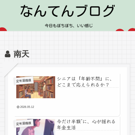
南天
シニアは『年齢不問』に、
定年退職後
どこまで応えられるか？
2026.05.12
今だけ半額”に、心が揺れる
定年退職後
年金生活