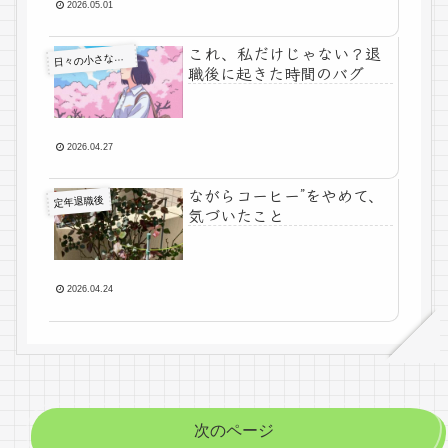
2026.05.01
これ、私だけじゃない？退
日
々の小さな幸せ
職後に起きた時間のバグ
2026.04.27
ながらコーヒー”をやめて、
定年退職後
気づいたこと
2026.04.24
次のページ