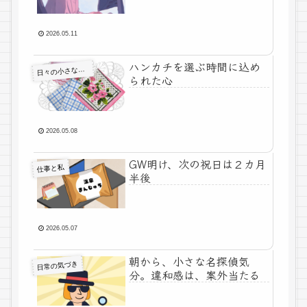
2026.05.11
ハンカチを選ぶ時間に込め
日
々の小さな幸せ
られた心
2026.05.08
GW明け、次の祝日は２カ月
仕事と私
半後
2026.05.07
朝から、小さな名探偵気
日常の気づき
分。違和感は、案外当たる